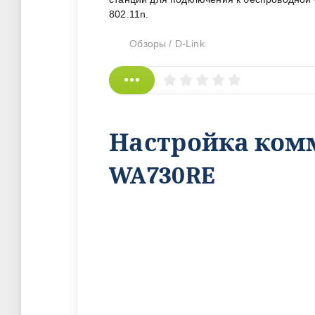
802.11n.
Обзоры
/
D-Link
Настройка комм
WA730RE