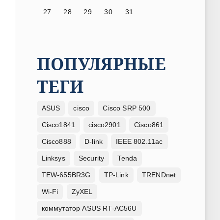
27
28
29
30
31
ПОПУЛЯРНЫЕ
ТЕГИ
ASUS
cisco
Cisco SRP 500
Cisco1841
cisco2901
Cisco861
Cisco888
D-link
IEEE 802.11ac
Linksys
Security
Tenda
TEW-655BR3G
TP-Link
TRENDnet
Wi-Fi
ZyXEL
коммутатор ASUS RT-AC56U