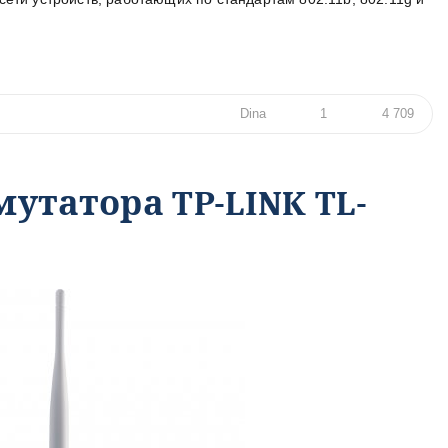
Dina
1
4 709
утатора TP-LINK TL-