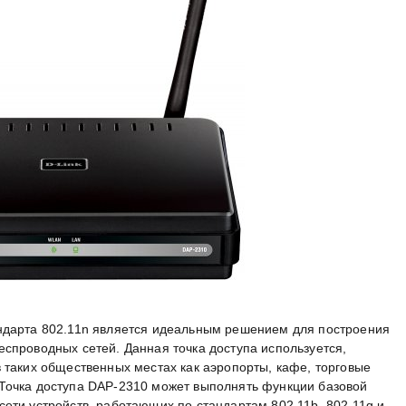
андарта 802.11n является идеальным решением для построения
еспроводных сетей. Данная точка доступа используется,
 таких общественных местах как аэропорты, кафе, торговые
Точка доступа DAP-2310 может выполнять функции базовой
ети устройств, работающих по стандартам 802.11b, 802.11g и