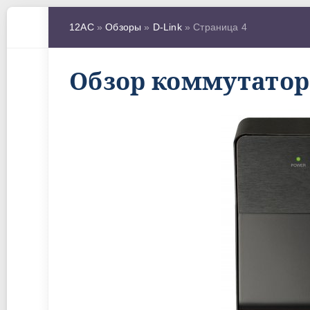
12AC
»
Обзоры
»
D-Link
» Страница 4
Обзор коммутатора