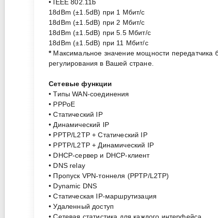
• IEEE 802.11b
18dBm (±1.5dB) при 1 Мбит/с
18dBm (±1.5dB) при 2 Мбит/с
18dBm (±1.5dB) при 5.5 Мбит/с
18dBm (±1.5dB) при 11 Мбит/с
*
Максимальное значение мощности передатчика бу
регулирования в Вашей стране.
Сетевые функции
• Типы WAN-соединения
• PPPoE
• Статический IP
• Динамический IP
• PPTP/L2TP + Статический IP
• PPTP/L2TP + Динамический IP
• DHCP-сервер и DHCP-клиент
• DNS relay
• Пропуск VPN-тоннеля (PPTP/L2TP)
• Dynamic DNS
• Статическая IP-маршрутизация
• Удаленный доступ
• Сетевая статистика для каждого интерфейса